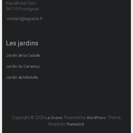
Rue Michel Clerc
34110 Frontignan
Les jardins
Jardin de la Calade
Jardin du Caramus
Jardin de Méréville
Copyright © 2026
. Powered by
. Theme:
La Graine
WordPress
Ample by
.
ThemeGrill