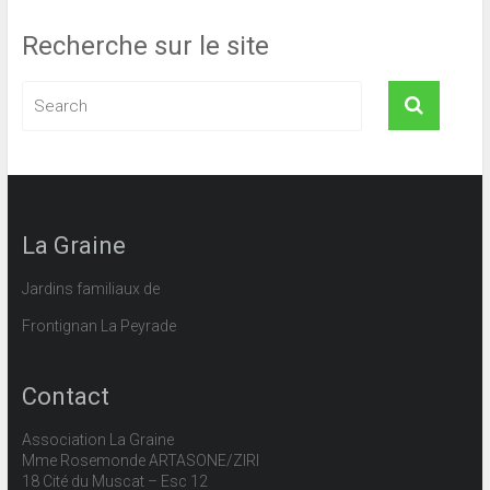
Recherche sur le site
La Graine
Jardins familiaux de
Frontignan La Peyrade
Contact
Association La Graine
Mme Rosemonde ARTASONE/ZIRI
18 Cité du Muscat – Esc 12