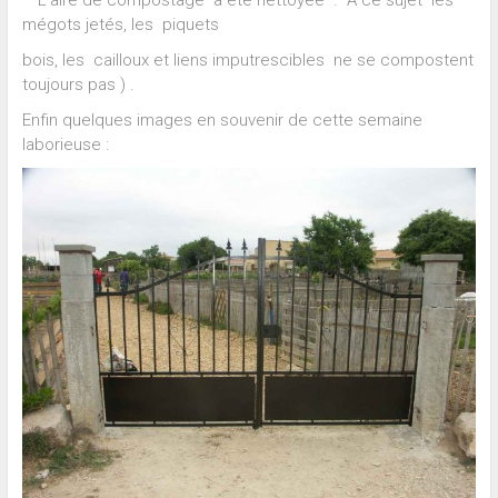
mégots jetés, les piquets
bois, les cailloux et liens imputrescibles ne se compostent
toujours pas ) .
Enfin quelques images en souvenir de cette semaine
laborieuse :