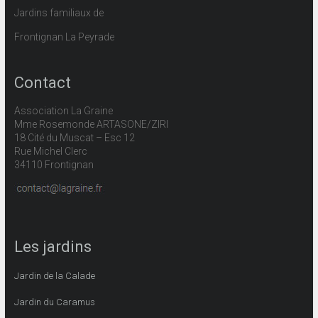
Jardins familiaux de
Frontignan La Peyrade
Contact
Association La Graine
Mme Rosemonde ARTASONE/ZIRI
18 Cité du Muscat – Esc 12
Rue Michel Clerc
34110 Frontignan
Les jardins
Jardin de la Calade
Jardin du Caramus