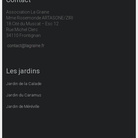
Association La Graine
Mme Rosemonde ARTASONE/ZIRI
18 Cité du Muscat – Esc 12
Rue Michel Clerc
34110 Frontignan
Les jardins
Jardin de la Calade
Jardin du Caramus
Jardin de Méréville