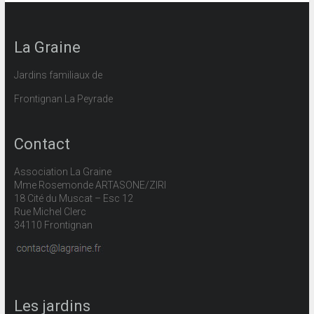
La Graine
Jardins familiaux de
Frontignan La Peyrade
Contact
Association La Graine
Mme Rosemonde ARTASONE/ZIRI
18 Cité du Muscat – Esc 12
Rue Michel Clerc
34110 Frontignan
Les jardins