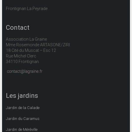
Frontignan La Peyrade
Contact
Association La Graine
Mme Rosemonde ARTASONE/ZIRI
18 Cité du Muscat – Esc 12
Rue Michel Clerc
34110 Frontignan
Les jardins
Jardin de la Calade
Jardin du Caramus
Jardin de Méréville