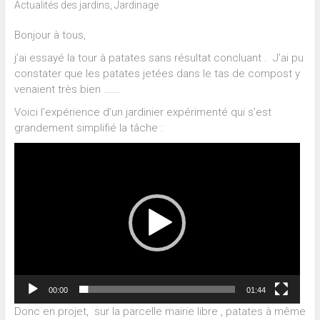
Actualités des jardins
,
Jardinage
Bonjour à tous,
j’ai essayé la tour à patates sans résultat concluant . J’ai pu
constater que les patates jetées dans le tas de compost y
venaient très bien …….
Voici l’expérience d’un jardinier expérimenté qui s’est
grandement simplifié la tâche :
Lecteur
vidéo
00:00
01:44
Donc en projet, sur la parcelle mairie libre , patates à même