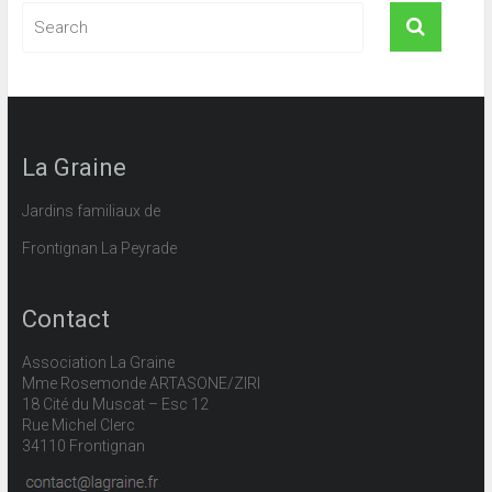
La Graine
Jardins familiaux de
Frontignan La Peyrade
Contact
Association La Graine
Mme Rosemonde ARTASONE/ZIRI
18 Cité du Muscat – Esc 12
Rue Michel Clerc
34110 Frontignan