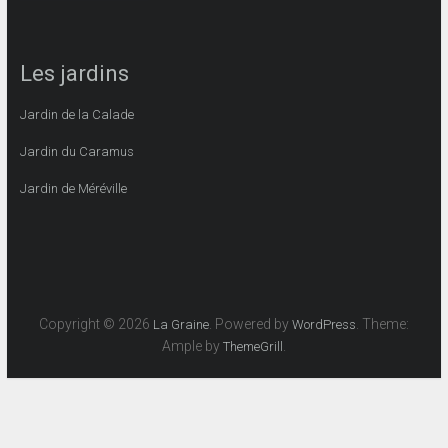
Les jardins
Jardin de la Calade
Jardin du Caramus
Jardin de Méréville
Copyright © 2026
. Powered by
. Theme:
La Graine
WordPress
Ample by
.
ThemeGrill