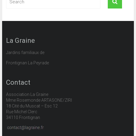
La Graine
Jardins familiaux de
Frontignan La Peyrade
Contact
Association La Graine
Mme Rosemonde ARTASONE/ZIRI
18 Cité du Muscat – Esc 12
Rue Michel Clerc
34110 Frontignan