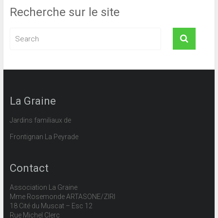
Recherche sur le site
La Graine
Jardins familiaux de
Frontignan La Peyrade
Contact
Association La Graine
Mme Rosemonde ARTASONE/ZIRI
18 Cité du Muscat – Esc 12
Rue Michel Clerc