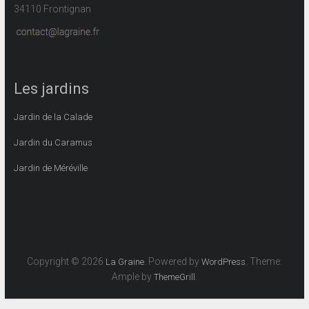
34110 Frontignan
Les jardins
Jardin de la Calade
Jardin du Caramus
Jardin de Méréville
Copyright © 2026
. Powered by
. Theme:
La Graine
WordPress
Ample by
.
ThemeGrill