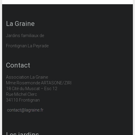
La Graine
Jardins familiaux de
Frontignan La Peyrade
Contact
Association La Graine
Mme Rosemonde ARTASONE/ZIRI
18 Cité du Muscat – Esc 12
Rue Michel Clerc
34110 Frontignan
Les jardins