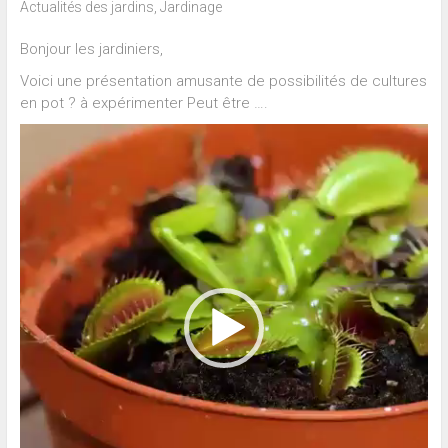
Actualités des jardins
,
Jardinage
Bonjour les jardiniers,
Voici une présentation amusante de possibilités de cultures
en pot ? à expérimenter Peut être ….
Lecteur
vidéo