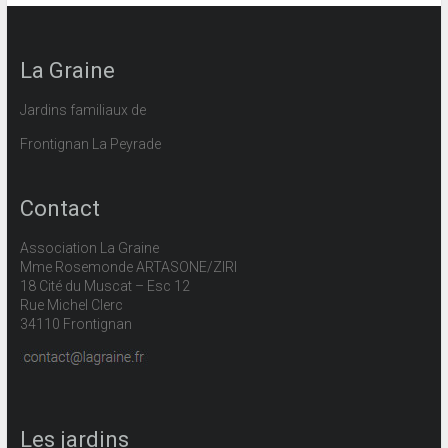
La Graine
Jardins familiaux de
Frontignan La Peyrade
Contact
Association La Graine
Mme Rosemonde ARTASONE/ZIRI
18 Cité du Muscat – Esc 12
Rue Michel Clerc
34110 Frontignan
Les jardins