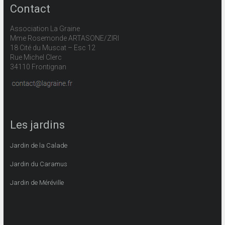
Contact
Association La Graine
Mme Rosemonde ARTASONE/ZIRI
18 Cité du Muscat – Esc 12
Rue Michel Clerc
34110 Frontignan
Les jardins
Jardin de la Calade
Jardin du Caramus
Jardin de Méréville