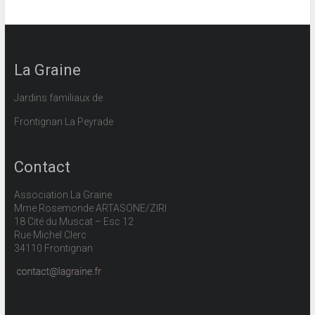
La Graine
Jardins familiaux de
Frontignan La Peyrade
Contact
Association La Graine
Mme Rosemonde ARTASONE/ZIRI
18 Cité du Muscat – Esc 12
Rue Michel Clerc
34110 Frontignan